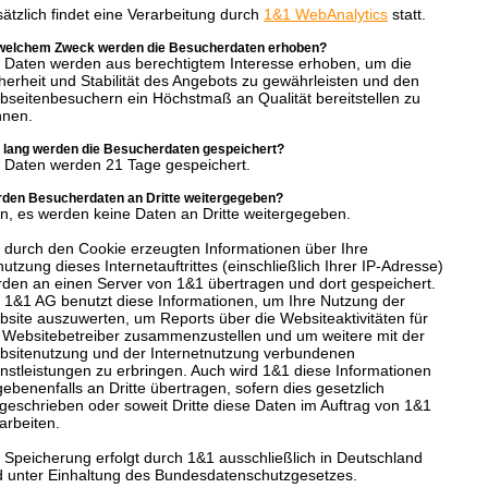
ätzlich findet eine Verarbeitung durch
1&1 WebAnalytics
statt.
welchem Zweck werden die Besucherdaten erhoben?
 Daten werden aus berechtigtem Interesse erhoben, um die
herheit und Stabilität des Angebots zu gewährleisten und den
seitenbesuchern ein Höchstmaß an Qualität bereitstellen zu
nnen.
 lang werden die Besucherdaten gespeichert?
 Daten werden 21 Tage gespeichert.
den Besucherdaten an Dritte weitergegeben?
n, es werden keine Daten an Dritte weitergegeben.
 durch den Cookie erzeugten Informationen über Ihre
utzung dieses Internetauftrittes (einschließlich Ihrer IP-Adresse)
den an einen Server von 1&1 übertragen und dort gespeichert.
 1&1 AG benutzt diese Informationen, um Ihre Nutzung der
site auszuwerten, um Reports über die Websiteaktivitäten für
 Websitebetreiber zusammenzustellen und um weitere mit der
sitenutzung und der Internetnutzung verbundenen
nstleistungen zu erbringen. Auch wird 1&1 diese Informationen
ebenenfalls an Dritte übertragen, sofern dies gesetzlich
geschrieben oder soweit Dritte diese Daten im Auftrag von 1&1
arbeiten.
 Speicherung erfolgt durch 1&1 ausschließlich in Deutschland
 unter Einhaltung des Bundesdatenschutzgesetzes.