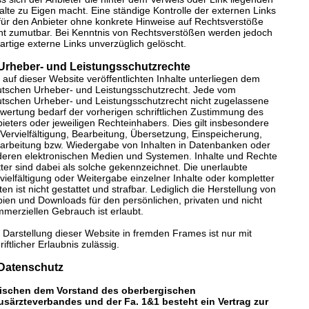
alte zu Eigen macht. Eine ständige Kontrolle der externen Links
 für den Anbieter ohne konkrete Hinweise auf Rechtsverstöße
ht zumutbar. Bei Kenntnis von Rechtsverstößen werden jedoch
artige externe Links unverzüglich gelöscht.
 Urheber- und Leistungsschutzrechte
 auf dieser Website veröffentlichten Inhalte unterliegen dem
tschen Urheber- und Leistungsschutzrecht. Jede vom
tschen Urheber- und Leistungsschutzrecht nicht zugelassene
wertung bedarf der vorherigen schriftlichen Zustimmung des
ieters oder jeweiligen Rechteinhabers. Dies gilt insbesondere
 Vervielfältigung, Bearbeitung, Übersetzung, Einspeicherung,
arbeitung bzw. Wiedergabe von Inhalten in Datenbanken oder
eren elektronischen Medien und Systemen. Inhalte und Rechte
tter sind dabei als solche gekennzeichnet. Die unerlaubte
vielfältigung oder Weitergabe einzelner Inhalte oder kompletter
ten ist nicht gestattet und strafbar. Lediglich die Herstellung von
ien und Downloads für den persönlichen, privaten und nicht
merziellen Gebrauch ist erlaubt.
 Darstellung dieser Website in fremden Frames ist nur mit
riftlicher Erlaubnis zulässig.
 Datenschutz
ischen dem Vorstand des oberbergischen
usärzteverbandes und der Fa. 1&1 besteht ein Vertrag zur