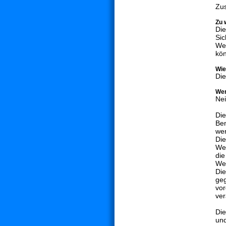
Zus
Zu 
Die
Sic
Web
kö
Wie
Die
Wer
Nei
Die
Ben
wer
Die
Web
die
Web
Die
geg
vor
ver
Die
und