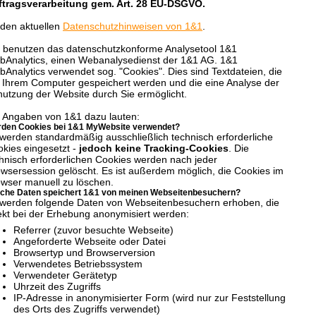
ftragsverarbeitung gem. Art. 28 EU-DSGVO.
den aktuellen
Datenschutzhinweisen von 1&1
.
 benutzen das datenschutzkonforme Analysetool 1&1
Analytics, einen Webanalysedienst der 1&1 AG. 1&1
Analytics verwendet sog. "Cookies". Dies sind Textdateien, die
 Ihrem Computer gespeichert werden und die eine Analyse der
utzung der Website durch Sie ermöglicht.
 Angaben von 1&1 dazu lauten:
den Cookies bei 1&1 MyWebsite verwendet?
werden standardmäßig ausschließlich technisch erforderliche
kies eingesetzt -
jedoch keine Tracking-Cookies
. Die
hnisch erforderlichen Cookies werden nach jeder
wsersession gelöscht. Es ist außerdem möglich, die Cookies im
wser manuell zu löschen.
che Daten speichert 1&1 von meinen Webseitenbesuchern?
werden folgende Daten von Webseitenbesuchern erhoben, die
ekt bei der Erhebung anonymisiert werden:
Referrer (zuvor besuchte Webseite)
Angeforderte Webseite oder Datei
Browsertyp und Browserversion
Verwendetes Betriebssystem
Verwendeter Gerätetyp
Uhrzeit des Zugriffs
IP-Adresse in anonymisierter Form (wird nur zur Feststellung
des Orts des Zugriffs verwendet)