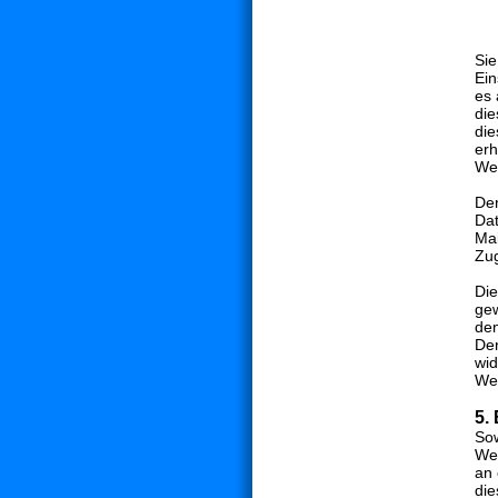
Sie
Ein
es 
die
die
erh
We
Der
Dat
Mai
Zug
Die
gew
den
Der
wid
Wei
5.
Sow
Web
an 
die