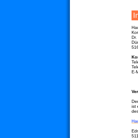
I
Hau
Ko
Dr.
Düm
51
Ko
Tel
Tel
E-
Ve
Der
ist
de
Hau
Ed
51