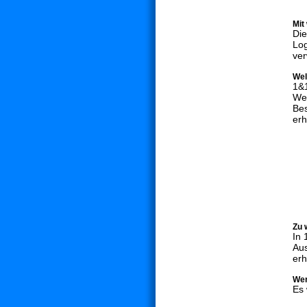
Mit
Die
Log
ver
Wel
1&
Web
Be
er
Zu 
In 
Au
er
Wer
Es 