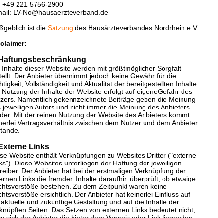
. +49 221 5756-2900
mail: LV-No@hausaerzteverband.de
geblich ist die
Satzung
des Hausärzteverbandes Nordrhein e.V.
claimer:
 Haftungsbeschränkung
 Inhalte dieser Website werden mit größtmöglicher Sorgfalt
tellt. Der Anbieter übernimmt jedoch keine Gewähr für die
htigkeit, Vollständigkeit und Aktualität der bereitgestellten Inhalte.
 Nutzung der Inhalte der Website erfolgt auf eigeneGefahr des
zers. Namentlich gekennzeichnete Beiträge geben die Meinung
 jeweiligen Autors und nicht immer die Meinung des Anbieters
der. Mit der reinen Nutzung der Website des Anbieters kommt
nerlei Vertragsverhältnis zwischen dem Nutzer und dem Anbieter
tande.
 Externe Links
se Website enthält Verknüpfungen zu Websites Dritter ("externe
ks"). Diese Websites unterliegen der Haftung der jeweiligen
reiber. Der Anbieter hat bei der erstmaligen Verknüpfung der
ernen Links die fremden Inhalte daraufhin überprüft, ob etwaige
htsverstöße bestehen. Zu dem Zeitpunkt waren keine
htsverstöße ersichtlich. Der Anbieter hat keinerlei Einfluss auf
 aktuelle und zukünftige Gestaltung und auf die Inhalte der
knüpften Seiten. Das Setzen von externen Links bedeutet nicht,
s sich der Anbieter die hinter dem Verweis oder Link liegenden