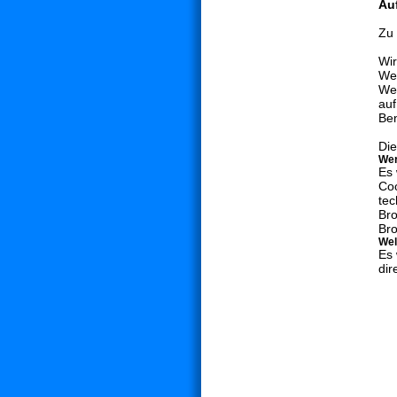
Au
Zu 
Wir
Web
Web
auf
Ben
Die
Wer
Es 
Coo
tec
Bro
Bro
Wel
Es 
dir