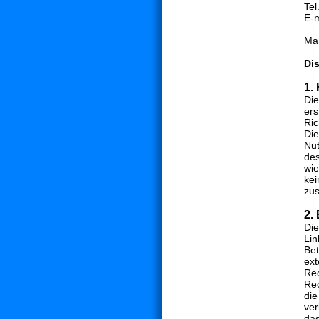
Tel
E-
Maß
Dis
1.
Die
ers
Ric
Die
Nut
des
wie
kei
zus
2.
Die
Lin
Bet
ext
Rec
Rec
die
ver
das