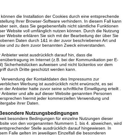
 können die Installation der Cookies durch eine entsprechende
stellung Ihrer Browser-Software verhindern. In diesem Fall kann
aber sein, dass Sie gegebenenfalls nicht sämtliche Funktionen
ser Website voll umfänglich nutzen können. Durch die Nutzung
ser Website erklären Sie sich mit der Bearbeitung der über Sie
obenen Daten durch 1&1 in der zuvor beschriebenen Art und
ise und zu dem zuvor benannten Zweck einverstanden.
 Anbieter weist ausdrücklich darauf hin, dass die
enübertragung im Internet (z.B. bei der Kommunikation per E-
l) Sicherheitslücken aufweisen und nicht lückenlos vor dem
riff durch Dritte geschützt werden kann.
 Verwendung der Kontaktdaten des Impressums zur
erblichen Werbung ist ausdrücklich nicht erwünscht, es sei
n der Anbieter hatte zuvor seine schriftliche Einwilligung erteilt .
 Anbieter und alle auf dieser Website genannten Personen
ersprechen hiermit jeder kommerziellen Verwendung und
tergabe ihrer Daten.
 Besondere Nutzungsbedingungen
eit besondere Bedingungen für einzelne Nutzungen dieser
site von den vorgenannten Nummern 1. bis 4. abweichen, wird
entsprechender Stelle ausdrücklich darauf hingewiesen. In
sem Falle gelten im jeweiligen Einzelfall die besonderen