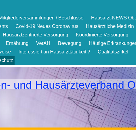
Mitgliederversammlungen / Beschlüsse
Hausarzt-NEWS Obe
ents
Covid-19 Neues Coronavirus
Hausärztliche Medizin
Hausarztzentrierte Versorgung
Koordinierte Versorgung
Ernährung
VerAH
Bewegung
Häufige Erkrankungen
weise
Interessiert an Hausarzttätigkeit ?
Qualitätszirkel
schutz
en- und Hausärzteverband O