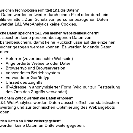
 welchen Technologien ermittelt 1&1 die Daten?
 Daten werden entweder durch einen Pixel oder durch ein
file ermittelt. Zum Schutz von personenbezogenen Daten
wendet 1&1 WebAnalytics keine Cookies.
che Daten speichert 1&1 von meinen Websitenbesuchern?
1 speichert keine personenbezogenen Daten von
sitenbesuchern, damit keine Rückschlüsse auf die einzelnen
sucher gezogen werden können. Es werden folgende Daten
hoben:
Referrer (zuvor besuchte Webseite)
Angeforderte Webseite oder Datei
Browsertyp und Browserversion
Verwendetes Betriebssystem
Verwendeter Gerätetyp
Uhrzeit des Zugriffs
IP-Adresse in anonymisierter Form (wird nur zur Feststellung
des Orts des Zugriffs verwendet)
welchem Zweck werden die Daten erhoben?
1&1 WebAnalytics werden Daten ausschließlich zur statistischen
swertung und zur technischen Optimierung des Webangebots
hoben.
den Daten an Dritte weitergegeben?
werden keine Daten an Dritte weitergegeben.