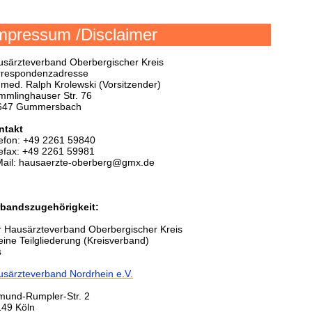
mpressum /Disclaimer
särzteverband Oberbergischer Kreis
rrespondenzadresse
 med. Ralph Krolewski (Vorsitzender)
mlinghauser Str. 76
647 Gummersbach
ntakt
efon: +49 2261 59840
efax: +49 2261 59981
Mail: hausaerzte-oberberg@gmx.de
rbandszugehörigkeit:
 Hausärzteverband Oberbergischer Kreis
 eine Teilgliederung (Kreisverband)
s
särzteverband Nordrhein e.V.
mund-Rumpler-Str. 2
149 Köln