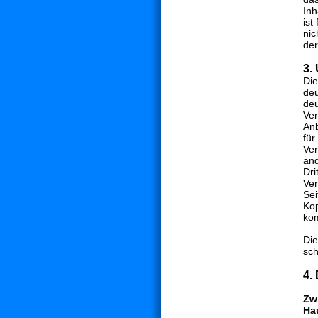
Inh
ist
nic
der
3.
Die
deu
deu
Ver
Anb
für
Ver
and
Dri
Ver
Sei
Kop
kom
Die
sch
4.
Zw
Ha