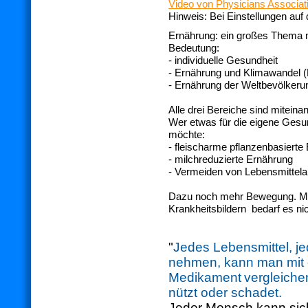
Video von Physicians Associatio
Hinweis: Bei Einstellungen auf 
Ernährung: ein großes Thema mi
Bedeutung:
- individuelle Gesundheit
- Ernährung und Klimawandel (
- Ernährung der Weltbevölkeru
Alle drei Bereiche sind miteina
Wer etwas für die eigene Gesun
möchte:
- fleischarme pflanzenbasierte
- milchreduzierte Ernährung
- Vermeiden von Lebensmittela
Dazu noch mehr Bewegung. Meh
Krankheitsbildern bedarf es nic
"
Jedes Lebensmittel, jed
nehmen, kann man mit
Medikament
vergleiche
nützt oder schadet.
Jeder Mensch kann sic