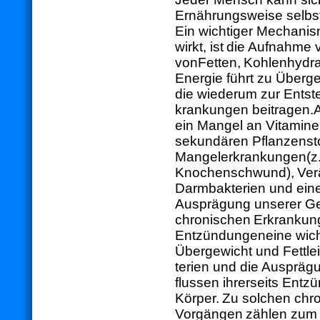
Ernährungsweise selbs
Ein wichtiger Mechani
wirkt, ist
die Aufnahme 
von
Fetten,
Kohlenhydra
Energie führt zu Überge
die wiederum zur Entste
krankungen beitragen.
A
ein Mangel an Vitami
ne
sekundären Pflanzenst
Mangelerkrankungen
(z
Knochenschwund),
Ver
Darmbakterien und ein
Ausprägung unserer G
chronischen
Erkrankun
Entzündungen
eine wic
Übergewicht und Fettle
terien und die Auspräg
flussen ihrerseits Ent
Körper.
Zu solchen chr
Vorgängen
zählen zum