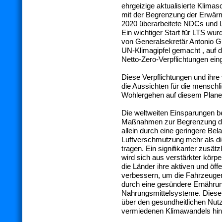
ehrgeizige aktualisierte Klima
mit der Begrenzung der Erwärm
2020 überarbeitete NDCs und Lan
Ein wichtiger Start für LTS wu
von Generalsekretär Antonio G
UN-Klimagipfel gemacht , auf 
Netto-Zero-Verpflichtungen ein
Diese Verpflichtungen und ihr
die Aussichten für die mensch
Wohlergehen auf diesem Plane
Die weltweiten Einsparungen b
Maßnahmen zur Begrenzung de
allein durch eine geringere Bel
Luftverschmutzung mehr als di
tragen. Ein signifikanter zusät
wird sich aus verstärkter körp
die Länder ihre aktiven und öf
verbessern, um die Fahrzeuge
durch eine gesündere Ernährun
Nahrungsmittelsysteme. Diese 
über den gesundheitlichen Nut
vermiedenen Klimawandels hin