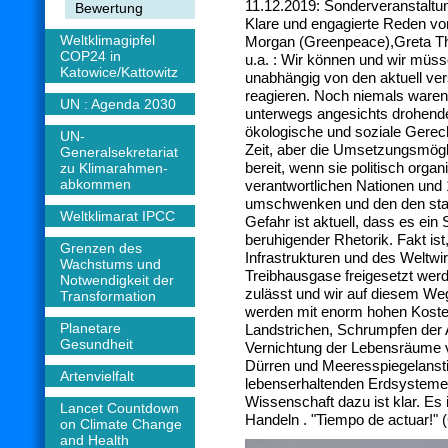
11.12.2019: Sonderveranstaltu
Bewertung
Klare und engagierte Reden vo
Weltklimagipfel
Morgan (Greenpeace),Greta T
COP24 in
u.a. : Wir können und wir müs
Katowice/Kattowitz
unabhängig von den aktuell ve
reagieren. Noch niemals waren
UN : Agenda 2030
unterwegs angesichts drohen
ökologische und soziale Gerech
UN-
Zeit, aber die Umsetzungsmögl
Generalsekretariat
bereit, wenn sie politisch orga
zu Klimarahmen-
abkommen
verantwortlichen Nationen und
umschwenken und den den stark
Weltklimarat IPCC
Gefahr ist aktuell, dass es ein 
beruhigender Rhetorik. Fakt is
Grenzen des
Infrastrukturen und des Weltw
Wachstums und
Treibhausgase freigesetzt werd
Notwendigkeit der
zulässt und wir auf diesem Weg
Transformation
werden mit enorm hohen Koste
Planetare
Landstrichen, Schrumpfen der
Gesundheit
Vernichtung der Lebensräume 
Dürren und Meeresspiegelanst
Artenvielfalt
lebenserhaltenden Erdsysteme i
Wissenschaft dazu ist klar. Es 
Lancet Countdown
Handeln . "Tiempo de actuar!"
on Climate Change
and Health