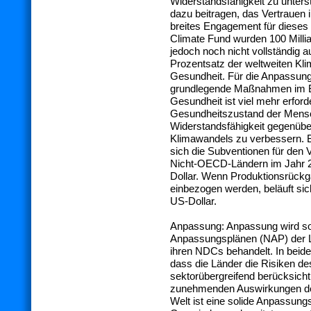
Widerstandsfähigkeit zu unter
dazu beitragen, das Vertrauen 
breites Engagement für diese
Climate Fund wurden 100 Millia
jedoch noch nicht vollständig 
Prozentsatz der weltweiten Kli
Gesundheit. Für die Anpassun
grundlegende Maßnahmen im Be
Gesundheit ist viel mehr erfor
Gesundheitszustand der Mensc
Widerstandsfähigkeit gegenüb
Klimawandels zu verbessern. 
sich die Subventionen für den V
Nicht-OECD-Ländern im Jahr 20
Dollar. Wenn Produktionsrück
einbezogen werden, beläuft si
US-Dollar.
Anpassung: Anpassung wird sow
Anpassungsplänen (NAP) der Län
ihren NDCs behandelt. In beiden
dass die Länder die Risiken de
sektorübergreifend berücksicht
zunehmenden Auswirkungen de
Welt ist eine solide Anpassung