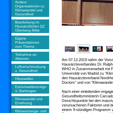
Andere
Organisationen zu
Klimawandel und
Gesundheit
Bearbeitung im
Hausärztlichen QZ
Oberberg-Mitte
Eigene
Präsentationen
zum Thema
Teilnahme an
Aktionen
Am 07.12.2019 nahm der Vorsi
Hausärzteverbandes Dr. Ralph 
Luftverschmutzung
WHO in Zusammenarbeit mit Pa
u. Gesundheit
Universität von Madrid zu "Kli
den Hausärzteverband Nordrhein
Hitzewellen
Doctors" und von "Klimawandel
Extremwetterereign
is Starkregen
Nach einer einleitenden engag
Gesundheitsministerin Carcado
Klimawandel und
Gesichtspunkte bei den massi
Ernährung
verursachenen Faktoren und de
einem 9-stündigen Programm viel
Klimavorsorge- und