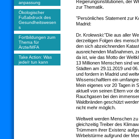
Regierungsinstitutionen, der 
anpassung
zur Thematik.
Ökologischer
Fußabdruck des
"Persönliches Statement zur
Gesundheitswesen
Madrid:
s
Dr. Krolewski:"Die aus aller W
Fortbildungen zum
derzeitigen Folgen des mens
Thema für
den sich abzeichnenden Katastr
Ärzte/MFA
ausreichenden Maßnahmen, zei
Take Action: Was
da ist, wie das Motto der Weltk
jede/r tun kann
13 Millionen Menschen sind wel
Städten am 29.11.2019 und 06.
und fordern in Madrid und wel
Wissenschaftlern ein umfangrei
Mein eigenes vor 20 Tagen in
aktuell von seinen Eltern vor d
Rauchgasen bei den immensen
Waldbränden geschützt werden. 
nicht mehr möglich.
Weltweit werden Menschen zu O
gleichzeitig Treiber des Klima
Trümmern ihrer Existenz aufgr
Wirbelstürme aufgrund der Me