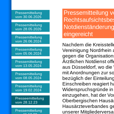
Pressemitteilun
Pressemitteilung
vom 30.06.2026
Rechtsaufsichtsbe
Pressemitteilung
Notdienständerung
vom 28.05.2026
eingereicht
Pressemitteilung
vom 26.06.2024
Nachdem die Kreisstell
Pressemitteilung
Vereinigung Nordrhein 
vom 05.06.2024
gegen die Organisatio
Ärztlichen Notdienst of
Pressemitteilung
vom 13.05.2024
aus Düsseldorf, wo die
mit Anordnungen zur so
Pressemitteilung
bezüglich der Einteilun
vom 08.05.2024
Einschreiben reagiert h
Pressemitteilung
Widerspruchsgründe in
vom 19.02.2024
einzugehen, hat der Vo
Presseemitteilung
Oberbergischen Hausär
vom 28.12.23
Hausärzteverbandes g
Pressemitteilung
unserer Mitgliederver