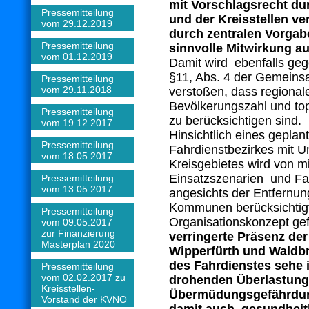
mit Vorschlagsrecht dur
Pressemitteilung
und der Kreisstellen ve
vom 29.12.2019
durch zentralen Vorgab
Pressemitteilung
sinnvolle Mitwirkung a
vom 01.12.2019
Damit wird ebenfalls ge
§11, Abs. 4 der Gemein
Pressemitteilung
vom 29.11.2018
verstoßen, dass regional
Bevölkerungszahl und to
Pressemitteilung
zu berücksichtigen sind.
vom 19.12.2017
Hinsichtlich eines geplan
Pressemitteilung
Fahrdienstbezirkes mit 
vom 18.05.2017
Kreisgebietes wird von mi
Einsatzszenarien und Fa
Pressemitteilung
vom 13.05.2017
angesichts der Entfernu
Kommunen berücksichtigt
Pressemitteilung
Organisationskonzept ge
vom 09.05.2017
zur Finanzierung
verringerte Präsenz der
Masterplan 2020
Wipperfürth und Waldb
des Fahrdienstes sehe i
Pressemitteilung
vom 02.02.2017 zu
drohenden Überlastun
Kreisstellen-
Übermüdungsgefährdun
Vorstand der KVNO