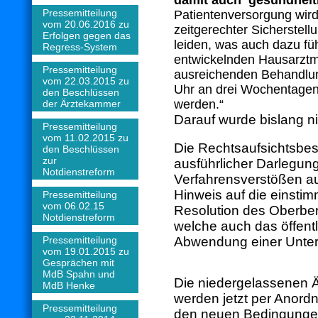
damit auch gesundheit
Pressemitteilung
Patientenversorgung wird 
vom 20.06.2016 zu
zeitgerechter Sicherstell
Erfolgen gegen das
leiden, was auch dazu füh
Regress-System
entwickelnden Hausarztm
Pressemitteilung
ausreichenden Behandlun
vom 22.03.2015 zu
Uhr an drei Wochentagen 
den Beschlüssen
werden.“
der Ärztekammer
Darauf wurde bislang n
Pressemitteilung
vom 11.02.2015 zu
Die Rechtsaufsichtsbes
den Beschlüssen
zur
ausführlicher Darlegun
Notdienstreform
Verfahrensverstößen au
Hinweis auf die einsti
Pressemitteilung
vom 06.02.15
Resolution des Oberber
Notdienstreform
welche auch das öffentl
Pressemitteilung
Abwendung einer Unterv
vom 19.01.2015 zu
Gesprächen mit
MdB Spahn und
Die niedergelassenen Ä
MdB Henke
werden jetzt per Anor
Pressemitteilung
den neuen Bedingungen