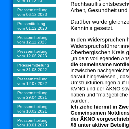
vom 11.12.20
Rechtsauffisichtsbesch
Arbeit, Gesundheit und
Pressemitteilung
vom 06.12.2023
Darüber wurde gleichzei
Pressmitteilung
Kenntnis gesetzt.
vom 01.12.2023
Pressemitteilung
In den Widersprüchen 
vom 12.11.2023
Widerspruchsführer:in
Pressemitteilung
Oberbergischen Kreis 
vom 12.06.2023
„
In dem vorliegenden An
die Gemeinsame Notdi
PRessemitteilung
vom 31.08.2022
inzwischen nachgereicht
darauf hingewiesen , dass
Pressemitteilung
Umstrukturierungen auf In
vom 12.07.2022
KVNO und der ÄKNO sow
Pressemitteilung
haben und “maßgebliche
vom 29.04.2021
wurden.
Ich ziehe hiermit in Zwe
Pressemitteilung
vom 18.02.2021
Gemeinsamen Notdiens
der ÄKNO vorgeschrieb
Pressemitteilung
§8 unter aktiver Beteil
vom 10.01.2020