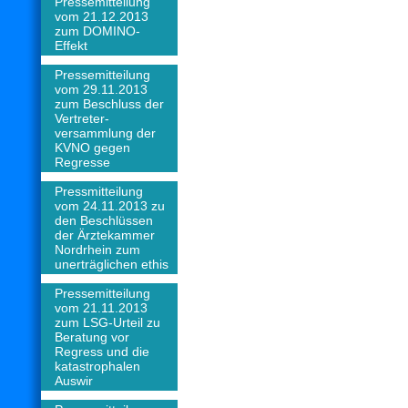
Pressemitteilung
vom 21.12.2013
zum DOMINO-
Effekt
Pressemitteilung
vom 29.11.2013
zum Beschluss der
Vertreter-
versammlung der
KVNO gegen
Regresse
Pressmitteilung
vom 24.11.2013 zu
den Beschlüssen
der Ärztekammer
Nordrhein zum
unerträglichen ethis
Pressemitteilung
vom 21.11.2013
zum LSG-Urteil zu
Beratung vor
Regress und die
katastrophalen
Auswir