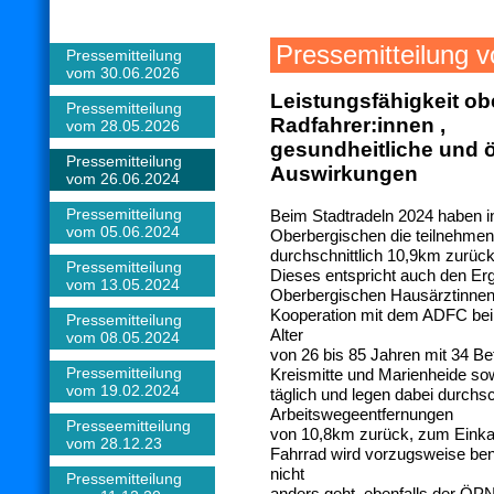
Pressemitteilung 
Pressemitteilung
vom 30.06.2026
Leistungsfähigkeit ob
Pressemitteilung
Radfahrer:innen ,
vom 28.05.2026
gesundheitliche und 
Pressemitteilung
Auswirkungen
vom 26.06.2024
Pressemitteilung
Beim Stadtradeln 2024 haben i
vom 05.06.2024
Oberbergischen die teilnehmen
durchschnittlich 10,9km zurück
Pressemitteilung
Dieses entspricht auch den Er
vom 13.05.2024
Oberbergischen Hausärztinnen
Kooperation mit dem ADFC bei 
Pressemitteilung
Alter
vom 08.05.2024
von 26 bis 85 Jahren mit 34 Be
Pressemitteilung
Kreismitte und Marienheide sow
vom 19.02.2024
täglich und legen dabei durchsc
Arbeitswegeentfernungen
Presseemitteilung
von 10,8km zurück, zum Einkau
vom 28.12.23
Fahrrad wird vorzugsweise be
nicht
Pressemitteilung
anders geht, ebenfalls der ÖP