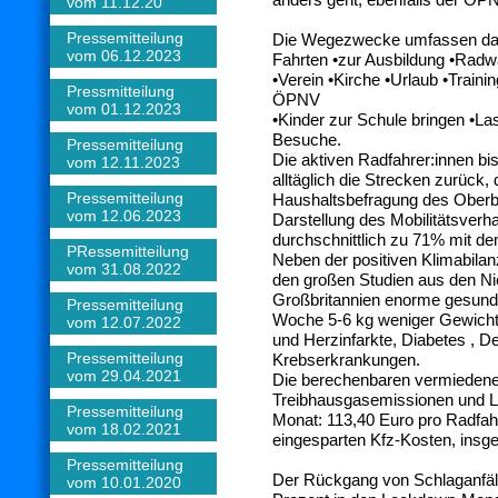
vom 11.12.20
Pressemitteilung
Die Wegezwecke umfassen dab
vom 06.12.2023
Fahrten •zur Ausbildung •Rad
•Verein •Kirche •Urlaub •Train
Pressmitteilung
ÖPNV
vom 01.12.2023
•Kinder zur Schule bringen •La
Besuche.
Pressemitteilung
Die aktiven Radfahrer:innen bis
vom 12.11.2023
alltäglich die Strecken zurück
Pressemitteilung
Haushaltsbefragung des Oberb
vom 12.06.2023
Darstellung des Mobilitätsverh
durchschnittlich zu 71% mit 
PRessemitteilung
Neben der positiven Klimabila
vom 31.08.2022
den großen Studien aus den N
Großbritannien enorme gesundhe
Pressemitteilung
Woche 5-6 kg weniger Gewicht,
vom 12.07.2022
und Herzinfarkte, Diabetes , 
Pressemitteilung
Krebserkrankungen.
vom 29.04.2021
Die berechenbaren vermieden
Treibhausgasemissionen und Lu
Pressemitteilung
Monat: 113,40 Euro pro Radfah
vom 18.02.2021
eingesparten Kfz-Kosten, insge
Pressemitteilung
Der Rückgang von Schlaganfäl
vom 10.01.2020