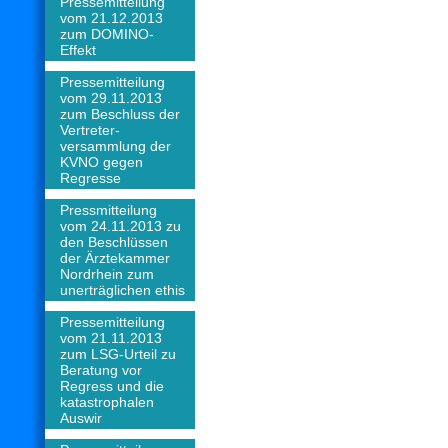
Pressemitteilung
vom 21.12.2013
zum DOMINO-
Effekt
Pressemitteilung
vom 29.11.2013
zum Beschluss der
Vertreter-
versammlung der
KVNO gegen
Regresse
Pressmitteilung
vom 24.11.2013 zu
den Beschlüssen
der Ärztekammer
Nordrhein zum
unerträglichen ethis
Pressemitteilung
vom 21.11.2013
zum LSG-Urteil zu
Beratung vor
Regress und die
katastrophalen
Auswir