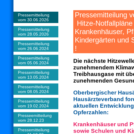
Pressemitteilu
Pressemitteilung
vom 30.06.2026
Hitze-Notfallpläne 
Pressemitteilung
Krankenhäuser, Pf
vom 28.05.2026
Kindergärten und 
Pressemitteilung
!
vom 26.06.2024
Pressemitteilung
Die nächste Hitzewell
vom 05.06.2024
zunehmendem Klimaw
Pressemitteilung
Treibhausgase mit üb
vom 13.05.2024
zunehmenden Gesund
Pressemitteilung
vom 08.05.2024
Oberbergischer Hausä
Hausärzteverband for
Pressemitteilung
aktuellen Entwicklun
vom 19.02.2024
Opferzahlen:
Presseemitteilung
vom 28.12.23
Krankenhäuser und Pf
Pressemitteilung
sowie Schulen und Kin