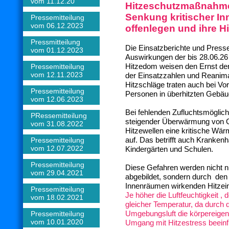
vom 11.12.20
Hitzeschutzmaßnahm
Senkung kritischer I
Pressemitteilung
vom 06.12.2023
offenlegen und ihre Hi
Pressmitteilung
Die Einsatzberichte und Press
vom 01.12.2023
Auswirkungen der bis 28.06.26
Hitzedom weisen den Ernst der
Pressemitteilung
vom 12.11.2023
der Einsatzzahlen und Reanima
Hitzschläge traten auch bei 
Pressemitteilung
Personen in überhitzten Gebäu
vom 12.06.2023
Bei fehlenden Zufluchtsmöglichk
PRessemitteilung
steigender Überwärmung von 
vom 31.08.2022
Hitzewellen eine kritische Wä
auf. Das betrifft auch Krankenh
Pressemitteilung
vom 12.07.2022
Kindergärten und Schulen.
Pressemitteilung
Diese Gefahren werden nicht n
vom 29.04.2021
abgebildet, sondern durch den 
Innenräumen wirkenden Hitzei
Pressemitteilung
Je höher die Luftfeuchtigkeit , 
vom 18.02.2021
gleicher Temperatur, da durch
Umgebungsluft die körpereig
Pressemitteilung
vom 10.01.2020
Umgang mit Hitzestress beeinf