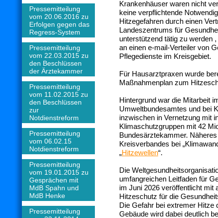
Krankenhäuser waren nicht ver
Pressemitteilung
keine verpflichtende Notwendigk
vom 20.06.2016 zu
Hitzegefahren durch einen Vert
Erfolgen gegen das
Landeszentrums für Gesundhe
Regress-System
unterstützend tätig zu werden ,
an einen e-mail-Verteiler von 
Pressemitteilung
vom 22.03.2015 zu
Pflegedienste im Kreisgebiet.
den Beschlüssen
der Ärztekammer
Für Hausarztpraxen wurde berei
Maßnahmenplan zum Hitzeschut
Pressemitteilung
vom 11.02.2015 zu
Hintergrund war die Mitarbeit 
den Beschlüssen
Umweltbundesamtes und bei Kl
zur
inzwischen in Vernetzung mit in
Notdienstreform
Klimaschutzgruppen mit 42 Mio
Pressemitteilung
Bundesärztekammer. Näheres 
vom 06.02.15
Kreisverbandes bei „Klimawand
Notdienstreform
„
Hitzewellen
“.
Pressemitteilung
Die Weltgesundheitsorganisatio
vom 19.01.2015 zu
umfangreichen Leitfaden für G
Gesprächen mit
im Juni 2026 veröffentlicht mi
MdB Spahn und
MdB Henke
Hitzeschutz für die Gesundheit
Die Gefahr bei extremer Hitze
Pressemitteilung
Gebäude wird dabei deutlich be