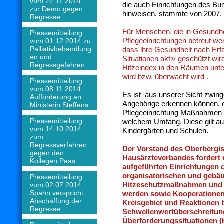
vom 22.11.2014
die auch Einrichtungen des Bu
zur Demo gegen
hinweisen, stammte von 2007.
Regresse
Für Menschen, die in Gesundhe
Pressemitteilung
Pflegeeinrichtungen betreut we
vom 01.12.2014 zu
Palliativbehandlung
dass ihre Gesundheit nach Erfa
en und
Situationen aktiv geschützt wird
Regressgefahren
Hitzeindex in den Räumen unte
wird bzw. überwacht wird .
Pressemitteilung
vom 08.11.2014:
Es ist aus unserer Sicht zwin
Aufforderung an
Angehörige erkennen können, 
Ministerin Steffens
Pflegeeinrichtung Maßnahmen z
Pressemitteilung
welchem Umfang. Diese gilt auc
vom 14.10.2014
Kindergärten und Schulen.
zum
Regressverfahren
Der Vorstand des Oberbergi
gegen den
Hausärzteverbandes fordert 
Kollegen Paas
aufgeführten Einrichtungen d
organisatorischen und gebäu
Pressemitteilung
Hitzeschutzmaßnahmen und A
vom 02.07.2014 :
Spahn verspricht
werden sowie Kooperatione
Abschaffung der
Kreisgebiet und Reaktionen b
Regresse
Schwellenwertüberschreitu
Überforderungssituationen (H